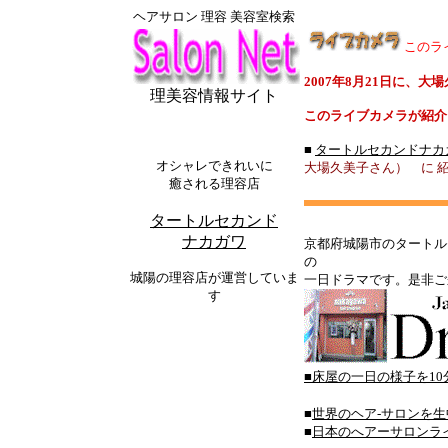
ヘアサロン 理容 美容室検索
このラ
2007年8月21日に、
理美容情報サイト
このライブカメラが紹介
■
タートルセカンドナカ
オシャレできれいに
大場久美子さん） に
癒される理容店
タートルセカンド
ナカガワ
京都府城陽市のタートル
の
城陽の理容店が運営していま
一日ドラマです。是非ご
す
■床屋の一日の様子を1
■
世界のヘア‐サロンを
■
日本のへアーサロンラ