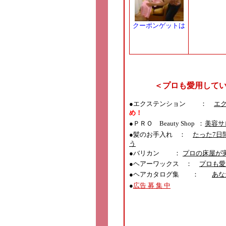
クーポンゲットは
こちら
＜プロも愛用して
●エクステンション ：
エ
め！
●
ＰＲＯ Beauty Shop ：
美容サ
●髪のお手入れ ：
たった7日
う
●バリカン ：
プロの床屋が
●ヘアーワックス ：
プロも愛
●ヘアカタログ集 ：
あな
●
広告 募 集 中