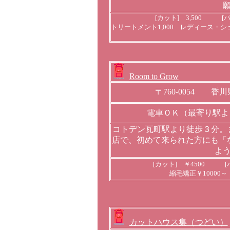
[カット] 3,500 [パ
トリートメント1,000 レディース・シェ
Room to Grow
〒760-0054 香川
電車ＯＫ（最寄り駅よ
コトデン瓦町駅より徒歩３分。ま
店で、初めて来られた方にも「
よ
[カット] ￥4500 [
縮毛矯正￥10000～
カットハウス集（つどい）