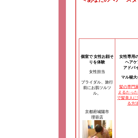
個室で 女性お顔そ
女性専用
りを体験
ヘアケ
アドバ
女性担当
マル秘大
ブライダル、旅行
髪の専門
前にお肌ツルツ
えるたった
ル。
で髪美人に
る方
京都府城陽市
理容店