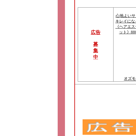
心地よいサ
キレイにな
《ヘアエス
広告
ット》88
募
集
中
オズモ